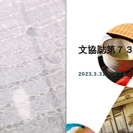
文協誌第７
2023.3.31
県文協ニ