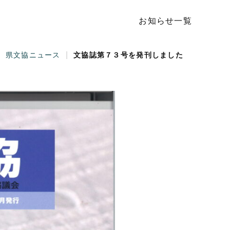
お知らせ一覧
|
|
県文協ニュース
文協誌第７３号を発刊しました