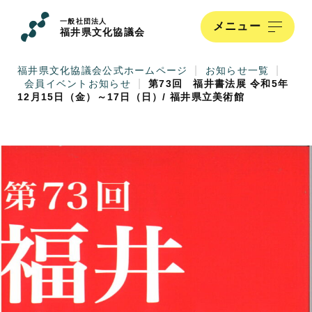
Skip
to
一般社団法人
メニュー
content
福井県文化協議会
|
|
福井県文化協議会公式ホームページ
お知らせ一覧
|
会員イベントお知らせ
第73回 福井書法展 令和5年
12月15日（金）～17日（日）/ 福井県立美術館